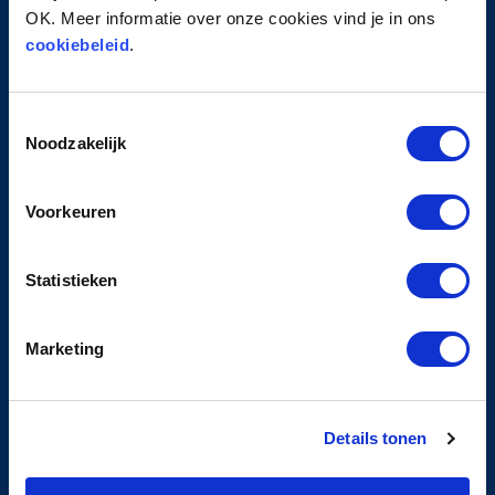
Contact
OK. Meer informatie over onze cookies vind je in ons
cookiebeleid
.
PRIVACY
Toestemmingsselectie
Privacyverklaring
Noodzakelijk
Cookiebeleid
Algemene leveringsvoorwaarden
Klachten- en geschillenreglement
Voorkeuren
Statistieken
DIENSTEN
Marketing
Learning & Development
Corporate Academies
Executive Coaching
Details tonen
Assessments
Auditeren