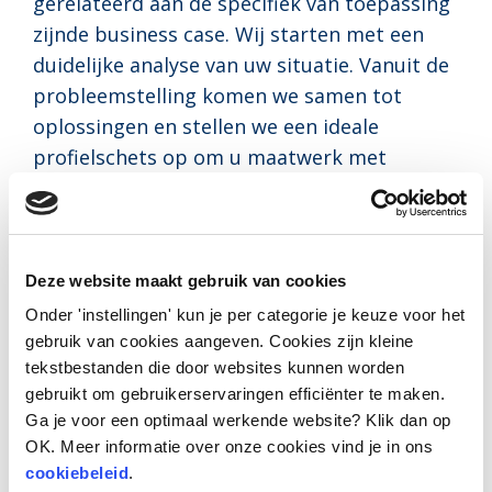
gerelateerd aan de specifiek van toepassing
zijnde business case. Wij starten met een
duidelijke analyse van uw situatie. Vanuit de
probleemstelling komen we samen tot
oplossingen en stellen we een ideale
profielschets op om u maatwerk met
onze ervaren Interim Professionals te
kunnen leveren. Naast de inzet van onze
enthousiaste en ervaren ProTurn
professionals, zijn onze
Deze website maakt gebruik van cookies
samenwerkingsvormen en
Onder 'instellingen' kun je per categorie je keuze voor het
de daaraan gekoppelde overeenkomsten
gebruik van cookies aangeven. Cookies zijn kleine
tekstbestanden die door websites kunnen worden
duidelijk en laagdrempelig. We hanteren een
gebruikt om gebruikerservaringen efficiënter te maken.
uiterst faire prijsstelling en kunnen onze
Ga je voor een optimaal werkende website? Klik dan op
Interim Professionals binnen uw organisatie
OK. Meer informatie over onze cookies vind je in ons
al inzetten vanaf 160 uur! Naast de hoog
cookiebeleid
.