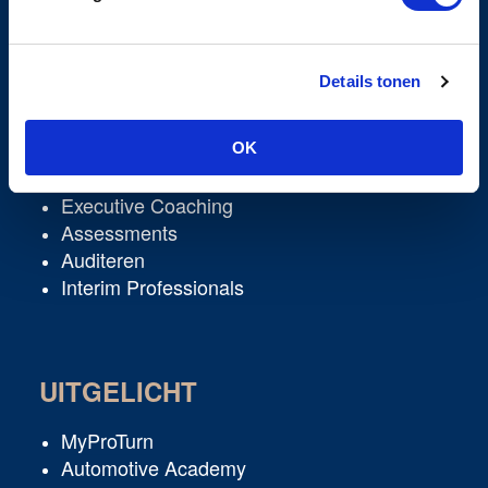
Details tonen
DIENSTEN
Learning & Development
OK
Corporate Academies
Executive Coaching
Assessments
Auditeren
Interim Professionals
UITGELICHT
MyProTurn
Automotive Academy