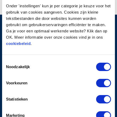
Onder 'instellingen' kun je per categorie je keuze voor het
gebruik van cookies aangeven. Cookies zijn kleine
tekstbestanden die door websites kunnen worden
gebruikt om gebruikerservaringen efficiënter te maken.
Ga je voor een optimaal werkende website? Klik dan op
HOOFDMENU
OK. Meer informatie over onze cookies vind je in ons
cookiebeleid
.
Home
Over ProTurn
Toestemmingsselectie
Werkwijze
Noodzakelijk
Contact
PRIVACY
Voorkeuren
Privacyverklaring
Statistieken
Cookiebeleid
Algemene leveringsvoorwaarden
Klachten- en geschillenreglement
Marketing