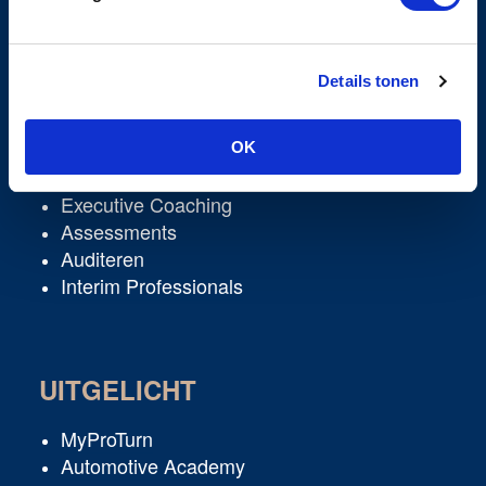
Details tonen
DIENSTEN
Learning & Development
OK
Corporate Academies
Executive Coaching
Assessments
Auditeren
Interim Professionals
UITGELICHT
MyProTurn
Automotive Academy