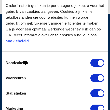
Onder 'instellingen' kun je per categorie je keuze voor het
gebruik van cookies aangeven. Cookies zijn kleine
tekstbestanden die door websites kunnen worden
gebruikt om gebruikerservaringen efficiënter te maken.
Ga je voor een optimaal werkende website? Klik dan op
HOOFDMENU
OK. Meer informatie over onze cookies vind je in ons
cookiebeleid
.
Home
Over ProTurn
Toestemmingsselectie
Werkwijze
Noodzakelijk
Contact
PRIVACY
Voorkeuren
Privacyverklaring
Statistieken
Cookiebeleid
Algemene leveringsvoorwaarden
Klachten- en geschillenreglement
Marketing