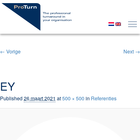
← Vorige
Next →
Image navigation
EY
Published
26 maart 2021
at
500 × 500
in
Referenties