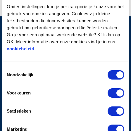
Onder 'instellingen' kun je per categorie je keuze voor het
gebruik van cookies aangeven. Cookies zijn kleine
tekstbestanden die door websites kunnen worden
gebruikt om gebruikerservaringen efficiënter te maken.
Ga je voor een optimaal werkende website? Klik dan op
HOOFDMENU
OK. Meer informatie over onze cookies vind je in ons
cookiebeleid
.
Home
Over ProTurn
Toestemmingsselectie
Werkwijze
Noodzakelijk
Contact
PRIVACY
Voorkeuren
Privacyverklaring
Statistieken
Cookiebeleid
Algemene leveringsvoorwaarden
Klachten- en geschillenreglement
Marketing