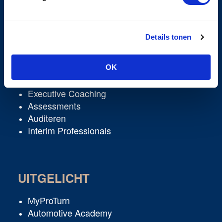
Details tonen
DIENSTEN
Learning & Development
OK
Corporate Academies
Executive Coaching
Assessments
Auditeren
Interim Professionals
UITGELICHT
MyProTurn
Automotive Academy