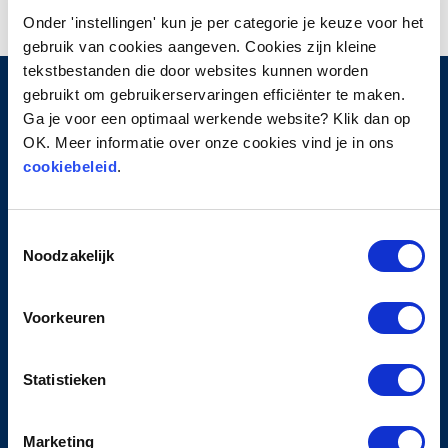
Onder 'instellingen' kun je per categorie je keuze voor het
gebruik van cookies aangeven. Cookies zijn kleine
tekstbestanden die door websites kunnen worden
gebruikt om gebruikerservaringen efficiënter te maken.
Ga je voor een optimaal werkende website? Klik dan op
HOOFDMENU
OK. Meer informatie over onze cookies vind je in ons
cookiebeleid
.
Home
Over ProTurn
Toestemmingsselectie
Werkwijze
Noodzakelijk
Contact
PRIVACY
Voorkeuren
Privacyverklaring
Statistieken
Cookiebeleid
Algemene leveringsvoorwaarden
Klachten- en geschillenreglement
Marketing