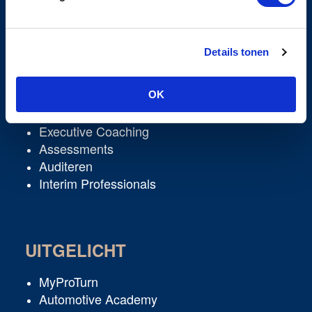
Details tonen
DIENSTEN
Learning & Development
OK
Corporate Academies
Executive Coaching
Assessments
Auditeren
Interim Professionals
UITGELICHT
MyProTurn
Automotive Academy