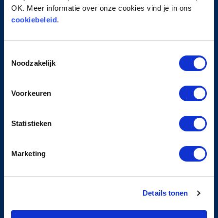
Contact
OK. Meer informatie over onze cookies vind je in ons
cookiebeleid
.
PRIVACY
Toestemmingsselectie
Privacyverklaring
Noodzakelijk
Cookiebeleid
Algemene leveringsvoorwaarden
Klachten- en geschillenreglement
Voorkeuren
Statistieken
DIENSTEN
Marketing
Learning & Development
Corporate Academies
Executive Coaching
Details tonen
Assessments
Auditeren