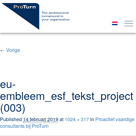
← Vorige
Image navigation
eu-
embleem_esf_tekst_project
(003)
Published
14 februari 2019
at
1024 × 317
in
Proactief vaardige
consultants bij ProTurn