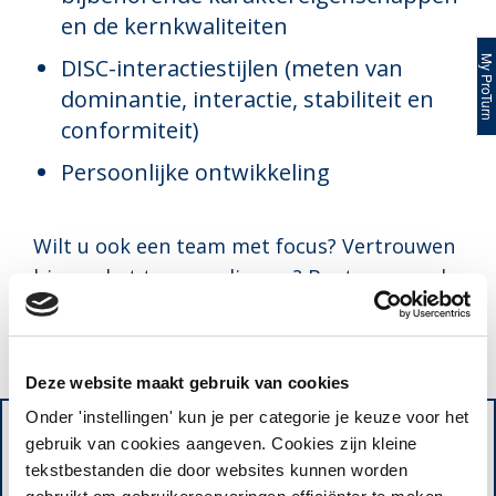
en de kernkwaliteiten
My ProTur
DISC-interactiestijlen (meten van
dominantie, interactie, stabiliteit en
conformiteit)
Persoonlijke ontwikkeling
Wilt u ook een team met focus? Vertrouwen
binnen het team realiseren? Bent u op zoek
naar een team dat effectief besluiten kan
nemen?
Deze website maakt gebruik van cookies
ProTurn bespreekt graag
Onder 'instellingen' kun je per categorie je keuze voor het
gebruik van cookies aangeven. Cookies zijn kleine
met u de mogelijkheden
tekstbestanden die door websites kunnen worden