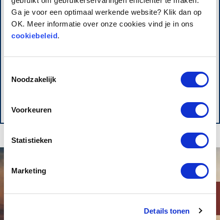
gebruikt om gebruikerservaringen efficiënter te maken.
voor een succesvolle
Ga je voor een optimaal werkende website? Klik dan op
OK. Meer informatie over onze cookies vind je in ons
Academy binnen uw
cookiebeleid
.
organisatie.
Toestemmingsselectie
Noodzakelijk
Neem contact met ons op!
Voorkeuren
Statistieken
Marketing
Details tonen