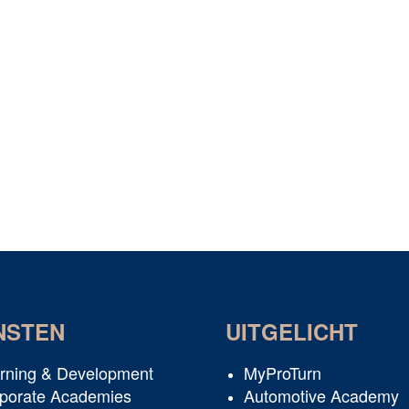
NSTEN
UITGELICHT
rning & Development
MyProTurn
porate Academies
Automotive Academy