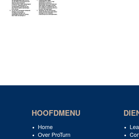
HOOFDMENU
DIE
Home
Lea
Over ProTurn
Cor