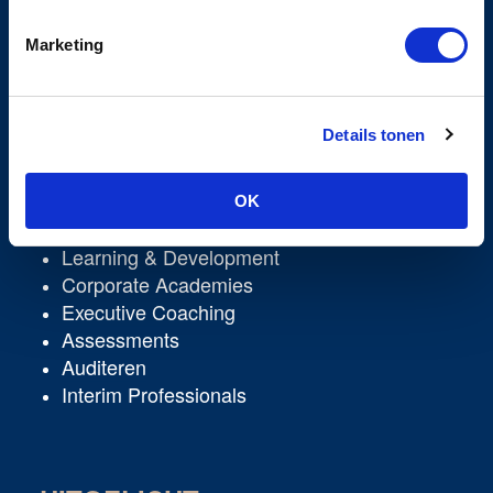
Privacyverklaring
Cookiebeleid
Marketing
Algemene leveringsvoorwaarden
Klachten- en geschillenreglement
Details tonen
DIENSTEN
OK
Learning & Development
Corporate Academies
Executive Coaching
Assessments
Auditeren
Interim Professionals