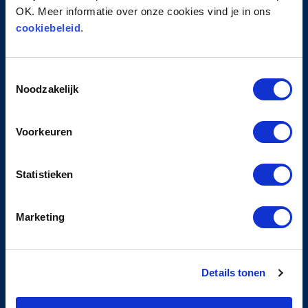
Contact
OK. Meer informatie over onze cookies vind je in ons
cookiebeleid
.
PRIVACY
Toestemmingsselectie
Privacyverklaring
Noodzakelijk
Cookiebeleid
Algemene leveringsvoorwaarden
Klachten- en geschillenreglement
Voorkeuren
Statistieken
DIENSTEN
Marketing
Learning & Development
Corporate Academies
Executive Coaching
Details tonen
Assessments
Auditeren